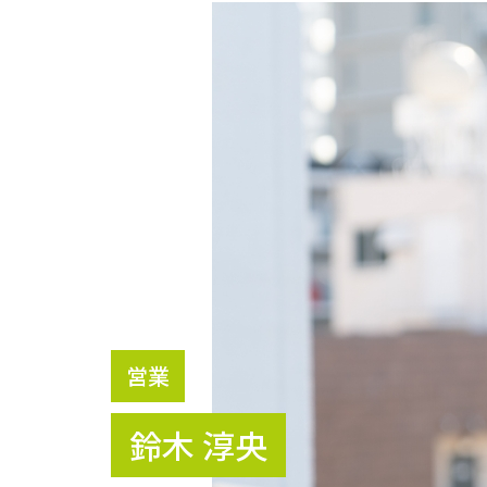
営業
鈴木 淳央