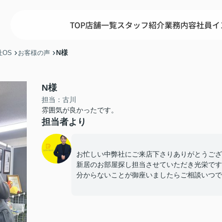
TOP
店舗一覧
スタッフ紹介
業務内容
社員イ
N様
OS
お客様の声
N様
担当：古川
雰囲気が良かったです。
担当者より
お忙しい中弊社にご来店下さりありがとうござ
新居のお部屋探し担当させていただき光栄です
分からないことが御座いましたらご相談いつで