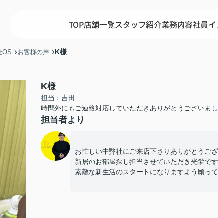
TOP
店舗一覧
スタッフ紹介
業務内容
社員イ
K様
OS
お客様の声
K様
担当：吉田
時間外にもご連絡対応していただきありがとうございまし
担当者より
お忙しい中弊社にご来店下さりありがとうござ
新居のお部屋探し担当させていただき光栄です
素敵な新生活のスタートになりますよう願っており