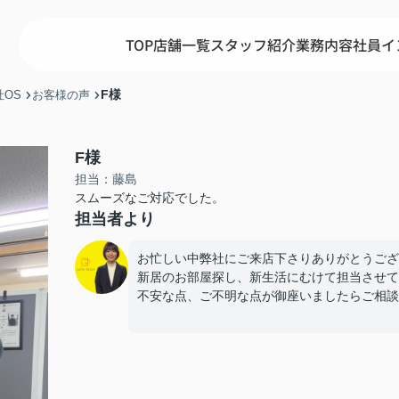
TOP
店舗一覧
スタッフ紹介
業務内容
社員イ
F様
OS
お客様の声
F様
担当：藤島
スムーズなご対応でした。
担当者より
お忙しい中弊社にご来店下さりありがとうござ
新居のお部屋探し、新生活にむけて担当させて
不安な点、ご不明な点が御座いましたらご相談