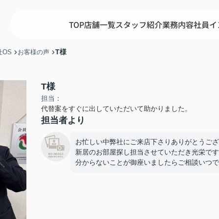
TOP
店舗一覧
スタッフ紹介
業務内容
社員イ
T様
OS
お客様の声
T様
担当：
代替案をすぐに出していただいて助かりました。
担当者より
お忙しい中弊社にご来店下さりありがとうござ
新居のお部屋探し担当させていただき光栄です
分からないことが御座いましたらご相談いつで