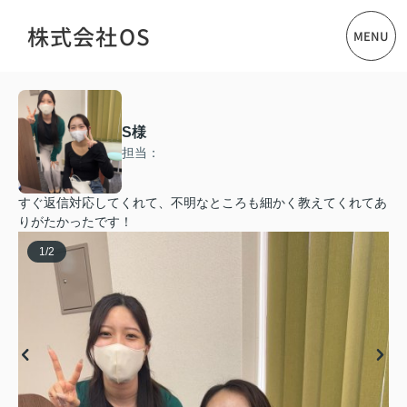
株式会社OS
MENU
S様
担当：
すぐ返信対応してくれて、不明なところも細かく教えてくれてあ
りがたかったです！
1
/
2